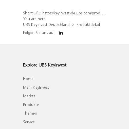
Short URL:
https://keyinvest-de.ubs.com/produkt/detail/index/isin/DE000WA6FWW5
You are here:
UBS KeyInvest Deutschland
Produktdetail
Folgen Sie uns auf
Explore UBS KeyInvest
Home
Mein KeyInvest
Märkte
Produkte
Themen
Service