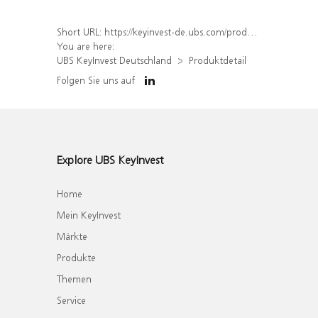
Short URL:
https://keyinvest-de.ubs.com/produkt/detail/index/isin/DE000WA6FVN6
You are here:
UBS KeyInvest Deutschland
Produktdetail
Folgen Sie uns auf
Explore UBS KeyInvest
Home
Mein KeyInvest
Märkte
Produkte
Themen
Service