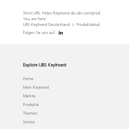
Short URL:
https://keyinvest-de.ubs.com/produkt/detail/index/isin/DE000WA6FE44
You are here:
UBS KeyInvest Deutschland
Produktdetail
Folgen Sie uns auf
Explore UBS KeyInvest
Home
Mein KeyInvest
Märkte
Produkte
Themen
Service