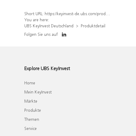
Short URL:
https://keyinvest-de.ubs.com/produkt/detail/index/isin/DE000WA6F8C6
You are here:
UBS KeyInvest Deutschland
Produktdetail
Folgen Sie uns auf
Explore UBS KeyInvest
Home
Mein KeyInvest
Märkte
Produkte
Themen
Service