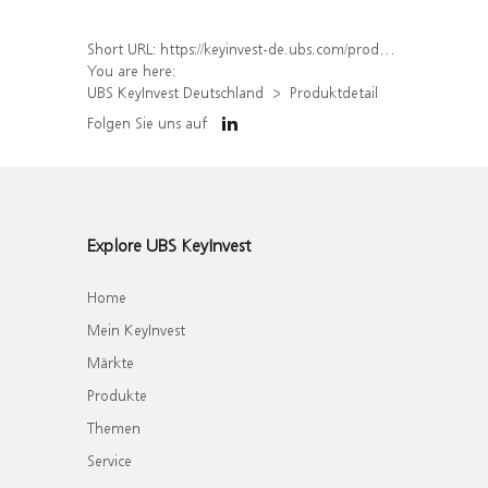
Short URL:
https://keyinvest-de.ubs.com/produkt/detail/index/isin/DE000WA6F447
You are here:
UBS KeyInvest Deutschland
Produktdetail
Folgen Sie uns auf
Explore UBS KeyInvest
Home
Mein KeyInvest
Märkte
Produkte
Themen
Service