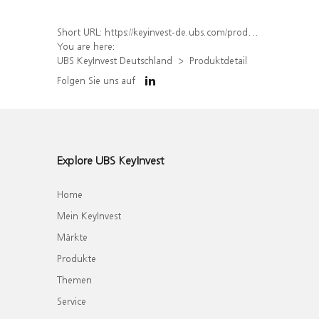
Short URL:
https://keyinvest-de.ubs.com/produkt/detail/index/isin/DE000WA6F3T1
You are here:
UBS KeyInvest Deutschland
Produktdetail
Folgen Sie uns auf
Explore UBS KeyInvest
Home
Mein KeyInvest
Märkte
Produkte
Themen
Service