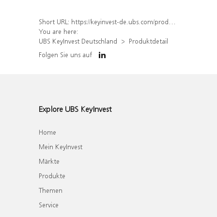
Short URL:
https://keyinvest-de.ubs.com/produkt/detail/index/isin/DE000WA6F140
You are here:
UBS KeyInvest Deutschland
Produktdetail
Folgen Sie uns auf
Explore UBS KeyInvest
Home
Mein KeyInvest
Märkte
Produkte
Themen
Service