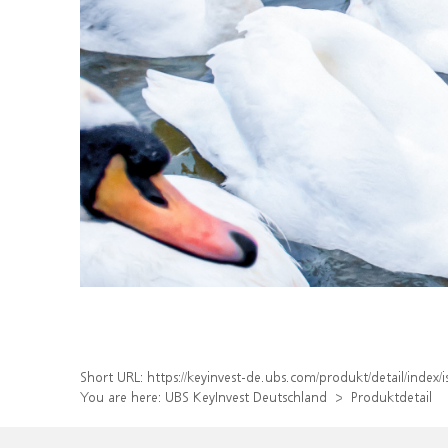
Short URL:
https://keyinvest-de.ubs.com/produkt/detail/inde
You are here:
UBS KeyInvest Deutschland
Produktdetail