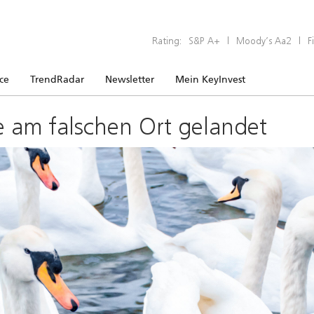
Rating:
S&P A+
|
Moody’s Aa2
|
F
ice
TrendRadar
Newsletter
Mein KeyInvest
e am falschen Ort gelandet