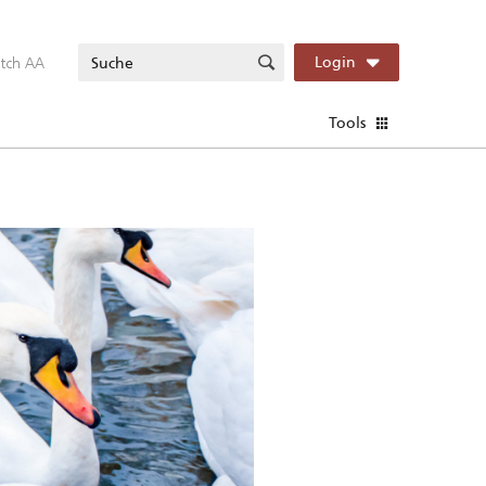
itch AA
Login
Tools