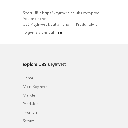
Short URL:
https://keyinvest-de.ubs.com/produkt/detail/index/isin/DE000WA6EXD6
You are here:
UBS KeyInvest Deutschland
Produktdetail
Folgen Sie uns auf
Explore UBS KeyInvest
Home
Mein KeyInvest
Märkte
Produkte
Themen
Service