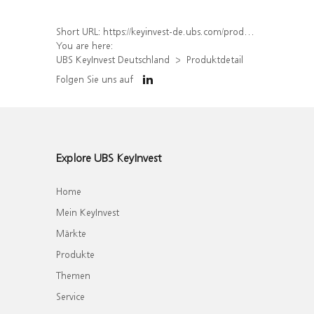
Short URL:
https://keyinvest-de.ubs.com/produkt/detail/index/isin/DE000WA6EX34
You are here:
UBS KeyInvest Deutschland
Produktdetail
Folgen Sie uns auf
Explore UBS KeyInvest
Home
Mein KeyInvest
Märkte
Produkte
Themen
Service