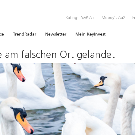
Rating:
S&P A+
|
Moody’s Aa2
|
F
ice
TrendRadar
Newsletter
Mein KeyInvest
e am falschen Ort gelandet