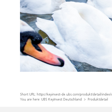
Short URL:
https://keyinvest-de.ubs.com/produkt/detail/inde
You are here:
UBS KeyInvest Deutschland
Produktdetail