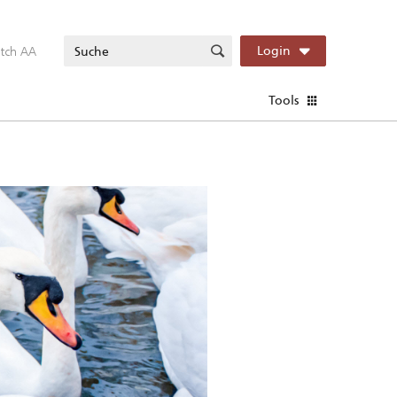
itch AA
Login
Tools