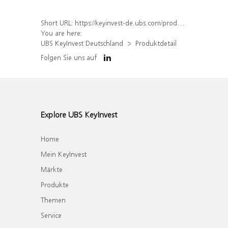
Short URL:
https://keyinvest-de.ubs.com/produkt/detail/index/isin/DE000WA6ESS4
You are here:
UBS KeyInvest Deutschland
Produktdetail
Folgen Sie uns auf
Explore UBS KeyInvest
Home
Mein KeyInvest
Märkte
Produkte
Themen
Service