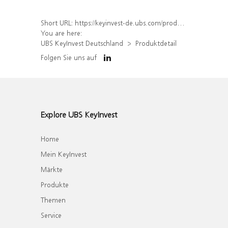
Short URL:
https://keyinvest-de.ubs.com/produkt/detail/index/isin/DE000WA6ESP0
You are here:
UBS KeyInvest Deutschland
Produktdetail
Folgen Sie uns auf
Explore UBS KeyInvest
Home
Mein KeyInvest
Märkte
Produkte
Themen
Service