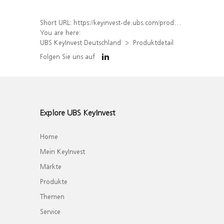
Short URL:
https://keyinvest-de.ubs.com/produkt/detail/index/isin/DE000WA6EPN1
You are here:
UBS KeyInvest Deutschland
Produktdetail
Folgen Sie uns auf
Explore UBS KeyInvest
Home
Mein KeyInvest
Märkte
Produkte
Themen
Service