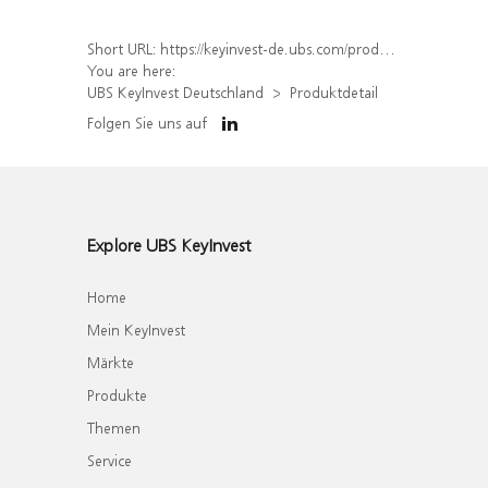
Short URL:
https://keyinvest-de.ubs.com/produkt/detail/index/isin/DE000WA6EPJ9
You are here:
UBS KeyInvest Deutschland
Produktdetail
Folgen Sie uns auf
Explore UBS KeyInvest
Home
Mein KeyInvest
Märkte
Produkte
Themen
Service