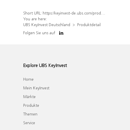
Short URL:
https://keyinvest-de.ubs.com/produkt/detail/index/isin/DE000WA6ENH8
You are here:
UBS KeyInvest Deutschland
Produktdetail
Folgen Sie uns auf
Explore UBS KeyInvest
Home
Mein KeyInvest
Märkte
Produkte
Themen
Service