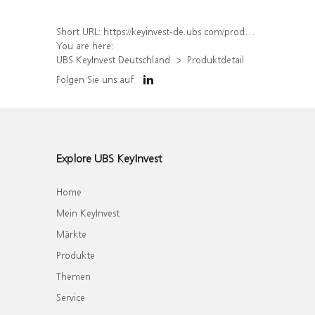
Short URL:
https://keyinvest-de.ubs.com/produkt/detail/index/isin/DE000WA6ENG0
You are here:
UBS KeyInvest Deutschland
Produktdetail
Folgen Sie uns auf
Explore UBS KeyInvest
Home
Mein KeyInvest
Märkte
Produkte
Themen
Service