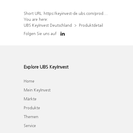
Short URL:
https://keyinvest-de.ubs.com/produkt/detail/index/isin/DE000WA6ENF2
You are here:
UBS KeyInvest Deutschland
Produktdetail
Folgen Sie uns auf
Explore UBS KeyInvest
Home
Mein KeyInvest
Märkte
Produkte
Themen
Service