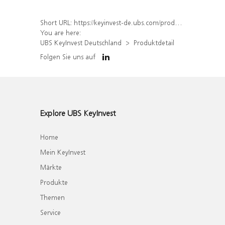
Short URL:
https://keyinvest-de.ubs.com/produkt/detail/index/isin/DE000WA6ENC9
You are here:
UBS KeyInvest Deutschland
Produktdetail
Folgen Sie uns auf
Explore UBS KeyInvest
Home
Mein KeyInvest
Märkte
Produkte
Themen
Service