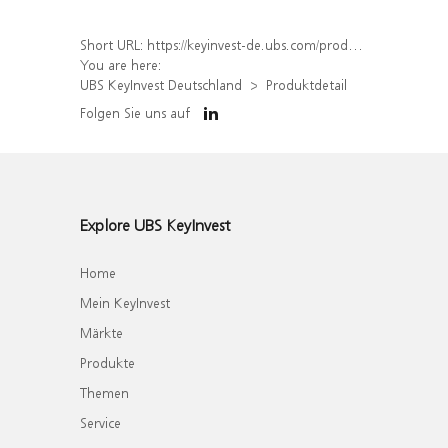
Short URL:
https://keyinvest-de.ubs.com/produkt/detail/index/isin/DE000WA6EN85
You are here:
UBS KeyInvest Deutschland
Produktdetail
Folgen Sie uns auf
Explore UBS KeyInvest
Home
Mein KeyInvest
Märkte
Produkte
Themen
Service