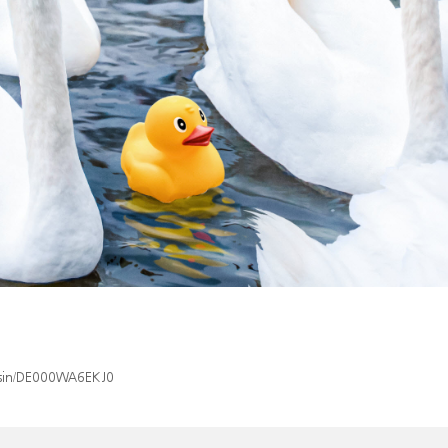
x/isin/DE000WA6EKJ0