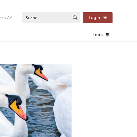
itch AA
Login
Tools