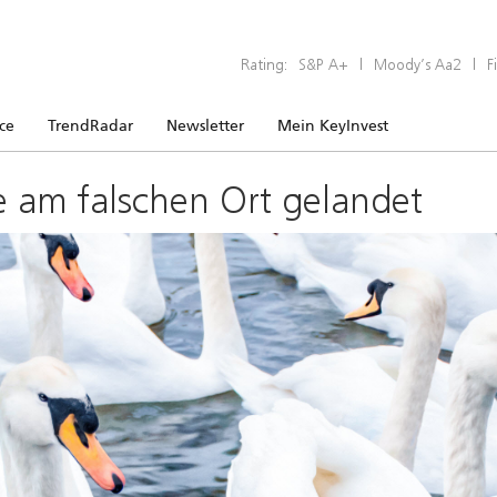
Rating:
S&P A+
|
Moody’s Aa2
|
F
ice
TrendRadar
Newsletter
Mein KeyInvest
e am falschen Ort gelandet