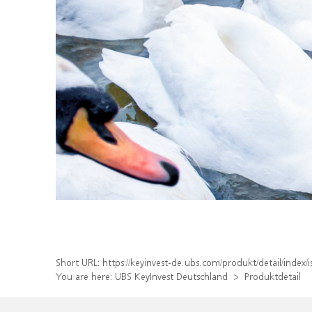
Short URL:
https://keyinvest-de.ubs.com/produkt/detail/inde
You are here:
UBS KeyInvest Deutschland
Produktdetail