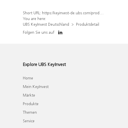
Short URL:
https://keyinvest-de.ubs.com/produkt/detail/index/isin/DE000WA6EJF0
You are here:
UBS KeyInvest Deutschland
Produktdetail
Folgen Sie uns auf
Explore UBS KeyInvest
Home
Mein KeyInvest
Märkte
Produkte
Themen
Service