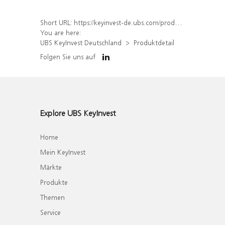
Short URL:
https://keyinvest-de.ubs.com/produkt/detail/index/isin/DE000WA6EGF6
You are here:
UBS KeyInvest Deutschland
Produktdetail
Folgen Sie uns auf
Explore UBS KeyInvest
Home
Mein KeyInvest
Märkte
Produkte
Themen
Service