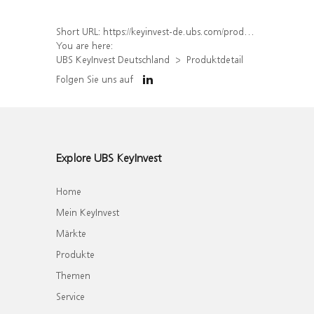
Short URL:
https://keyinvest-de.ubs.com/produkt/detail/index/isin/DE000WA6EEL9
You are here:
UBS KeyInvest Deutschland
Produktdetail
Folgen Sie uns auf
Explore UBS KeyInvest
Home
Mein KeyInvest
Märkte
Produkte
Themen
Service