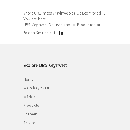
Short URL:
https://keyinvest-de.ubs.com/produkt/detail/index/isin/DE000WA6EEC8
You are here:
UBS KeyInvest Deutschland
Produktdetail
Folgen Sie uns auf
Explore UBS KeyInvest
Home
Mein KeyInvest
Märkte
Produkte
Themen
Service