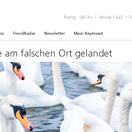
Rating:
S&P A+
|
Moody’s Aa2
|
F
ice
TrendRadar
Newsletter
Mein KeyInvest
e am falschen Ort gelandet