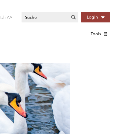
itch AA
Login
Tools