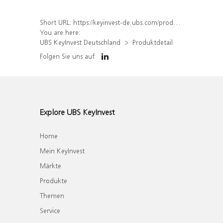
Short URL:
https://keyinvest-de.ubs.com/produkt/detail/index/isin/DE000WA6EBL5
You are here:
UBS KeyInvest Deutschland
Produktdetail
Folgen Sie uns auf
Explore UBS KeyInvest
Home
Mein KeyInvest
Märkte
Produkte
Themen
Service