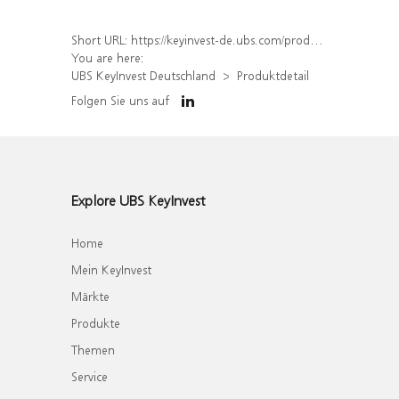
Short URL:
https://keyinvest-de.ubs.com/produkt/detail/index/isin/DE000WA6E8R5
You are here:
UBS KeyInvest Deutschland
Produktdetail
Folgen Sie uns auf
Explore UBS KeyInvest
Home
Mein KeyInvest
Märkte
Produkte
Themen
Service