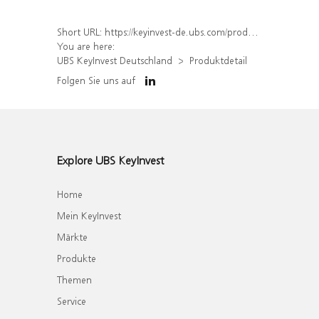
Short URL:
https://keyinvest-de.ubs.com/produkt/detail/index/isin/DE000WA6E6K4
You are here:
UBS KeyInvest Deutschland
Produktdetail
Folgen Sie uns auf
Explore UBS KeyInvest
Home
Mein KeyInvest
Märkte
Produkte
Themen
Service