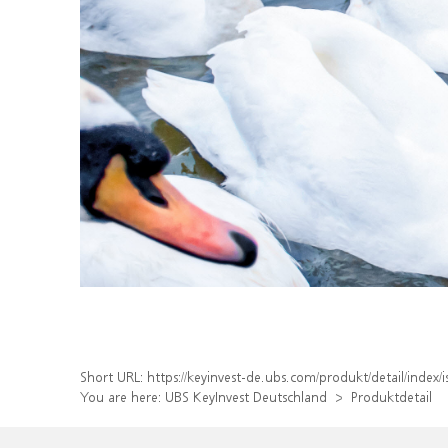
Short URL:
https://keyinvest-de.ubs.com/produkt/detail/inde
You are here:
UBS KeyInvest Deutschland
Produktdetail