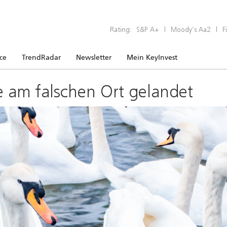
Rating:
S&P A+
|
Moody’s Aa2
|
F
ice
TrendRadar
Newsletter
Mein KeyInvest
e am falschen Ort gelandet