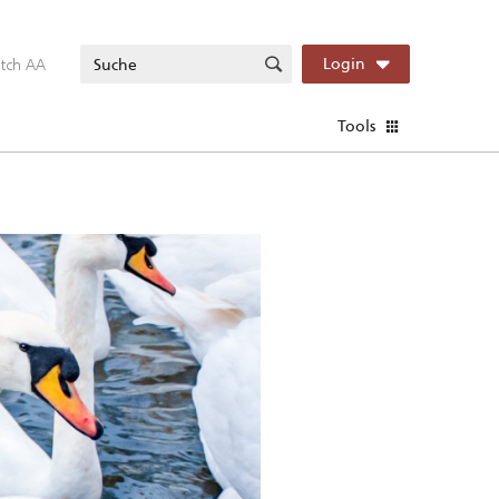
itch AA
Login
Tools