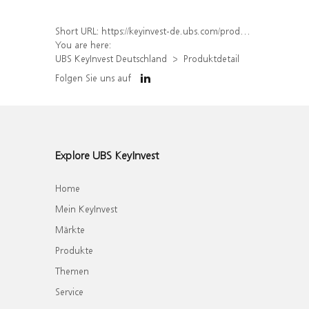
Short URL:
https://keyinvest-de.ubs.com/produkt/detail/index/isin/DE000WA6E5R1
You are here:
UBS KeyInvest Deutschland
Produktdetail
Folgen Sie uns auf
Explore UBS KeyInvest
Home
Mein KeyInvest
Märkte
Produkte
Themen
Service