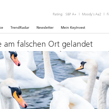
Rating:
S&P A+
|
Moody’s Aa2
|
F
ice
TrendRadar
Newsletter
Mein KeyInvest
e am falschen Ort gelandet