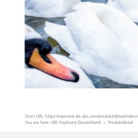
Short URL:
https://keyinvest-de.ubs.com/produkt/detail/inde
You are here:
UBS KeyInvest Deutschland
Produktdetail