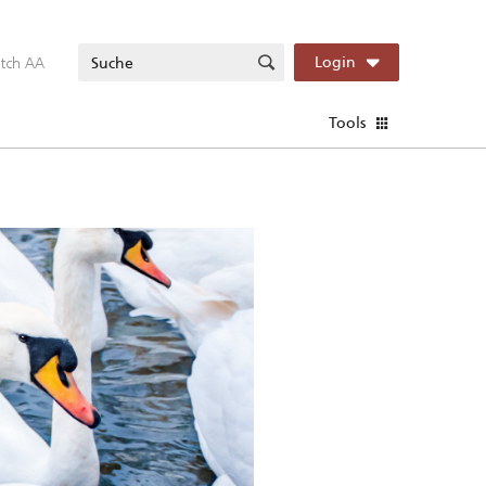
itch AA
Login
Tools