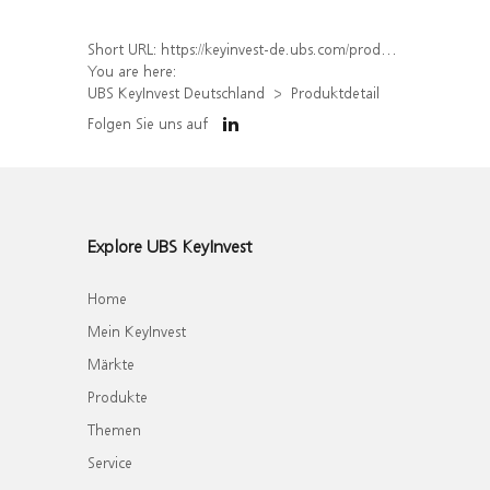
Short URL:
https://keyinvest-de.ubs.com/produkt/detail/index/isin/DE000WA6DZV5
You are here:
UBS KeyInvest Deutschland
Produktdetail
Folgen Sie uns auf
Explore UBS KeyInvest
Home
Mein KeyInvest
Märkte
Produkte
Themen
Service