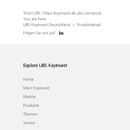
Short URL:
https://keyinvest-de.ubs.com/produkt/detail/index/isin/DE000WA6DPL7
You are here:
UBS KeyInvest Deutschland
Produktdetail
Folgen Sie uns auf
Explore UBS KeyInvest
Home
Mein KeyInvest
Märkte
Produkte
Themen
Service