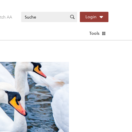
itch AA
Login
Tools