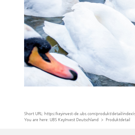
Short URL:
https://keyinvest-de.ubs.com/produkt/detail/inde
You are here:
UBS KeyInvest Deutschland
Produktdetail