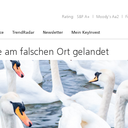
Rating:
S&P A+
|
Moody’s Aa2
|
F
ice
TrendRadar
Newsletter
Mein KeyInvest
e am falschen Ort gelandet