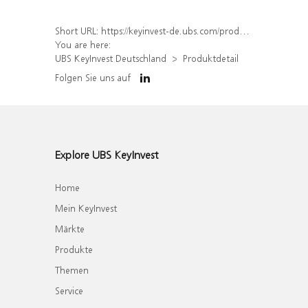
Short URL:
https://keyinvest-de.ubs.com/produkt/detail/index/isin/DE000WA6CTB2
You are here:
UBS KeyInvest Deutschland
Produktdetail
Folgen Sie uns auf
Explore UBS KeyInvest
Home
Mein KeyInvest
Märkte
Produkte
Themen
Service