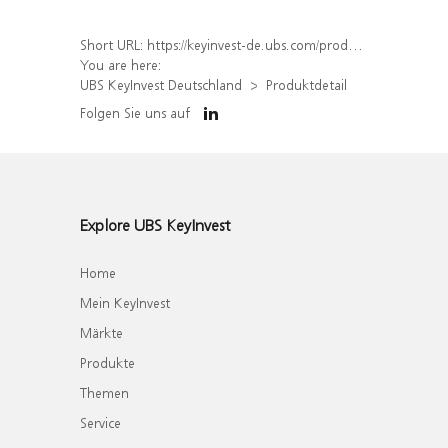
Short URL:
https://keyinvest-de.ubs.com/produkt/detail/index/isin/DE000WA6CPT2
You are here:
UBS KeyInvest Deutschland
Produktdetail
Folgen Sie uns auf
Explore UBS KeyInvest
Home
Mein KeyInvest
Märkte
Produkte
Themen
Service