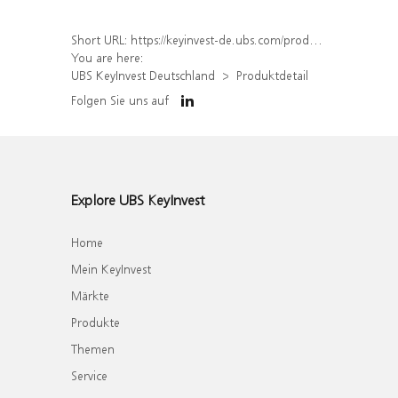
Short URL:
https://keyinvest-de.ubs.com/produkt/detail/index/isin/DE000WA6CNF6
You are here:
UBS KeyInvest Deutschland
Produktdetail
Folgen Sie uns auf
Explore UBS KeyInvest
Home
Mein KeyInvest
Märkte
Produkte
Themen
Service