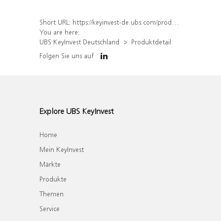
Short URL:
https://keyinvest-de.ubs.com/produkt/detail/index/isin/DE000WA6CLL8
You are here:
UBS KeyInvest Deutschland
Produktdetail
Folgen Sie uns auf
Explore UBS KeyInvest
Home
Mein KeyInvest
Märkte
Produkte
Themen
Service