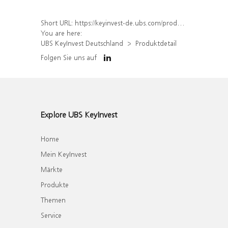
Short URL:
https://keyinvest-de.ubs.com/produkt/detail/index/isin/DE000WA6CLF0
You are here:
UBS KeyInvest Deutschland
Produktdetail
Folgen Sie uns auf
Explore UBS KeyInvest
Home
Mein KeyInvest
Märkte
Produkte
Themen
Service