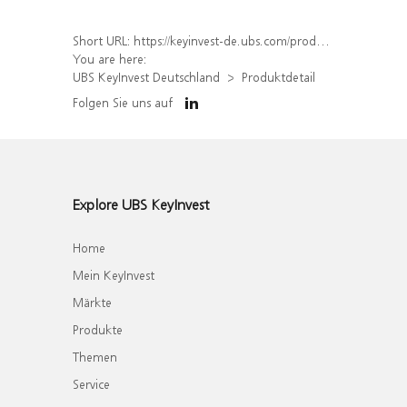
Short URL:
https://keyinvest-de.ubs.com/produkt/detail/index/isin/DE000WA6CHK8
You are here:
UBS KeyInvest Deutschland
Produktdetail
Folgen Sie uns auf
Explore UBS KeyInvest
Home
Mein KeyInvest
Märkte
Produkte
Themen
Service