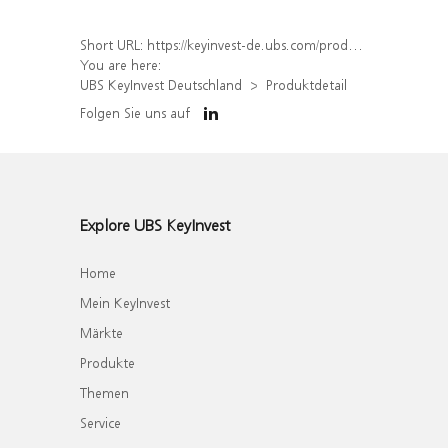
Short URL:
https://keyinvest-de.ubs.com/produkt/detail/index/isin/DE000WA6CGW5
You are here:
UBS KeyInvest Deutschland
Produktdetail
Folgen Sie uns auf
Explore UBS KeyInvest
Home
Mein KeyInvest
Märkte
Produkte
Themen
Service