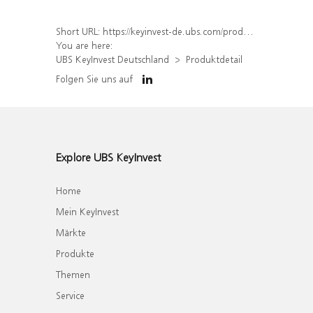
Short URL:
https://keyinvest-de.ubs.com/produkt/detail/index/isin/DE000WA6CGS3
You are here:
UBS KeyInvest Deutschland
Produktdetail
Folgen Sie uns auf
Explore UBS KeyInvest
Home
Mein KeyInvest
Märkte
Produkte
Themen
Service