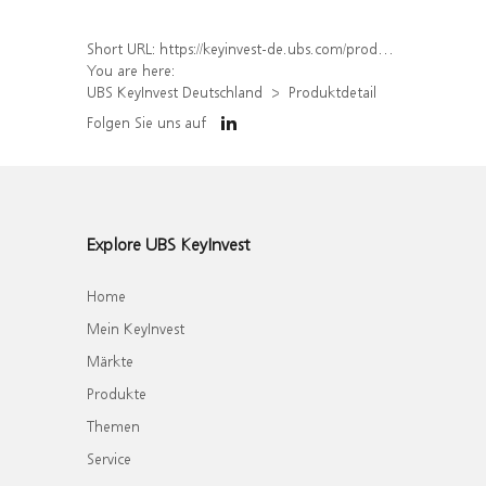
Short URL:
https://keyinvest-de.ubs.com/produkt/detail/index/isin/DE000WA6CEF5
You are here:
UBS KeyInvest Deutschland
Produktdetail
Folgen Sie uns auf
Explore UBS KeyInvest
Home
Mein KeyInvest
Märkte
Produkte
Themen
Service