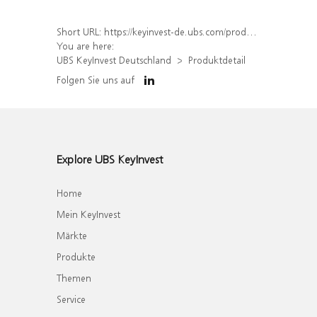
Short URL:
https://keyinvest-de.ubs.com/produkt/detail/index/isin/DE000WA6CCC6
You are here:
UBS KeyInvest Deutschland
Produktdetail
Folgen Sie uns auf
Explore UBS KeyInvest
Home
Mein KeyInvest
Märkte
Produkte
Themen
Service