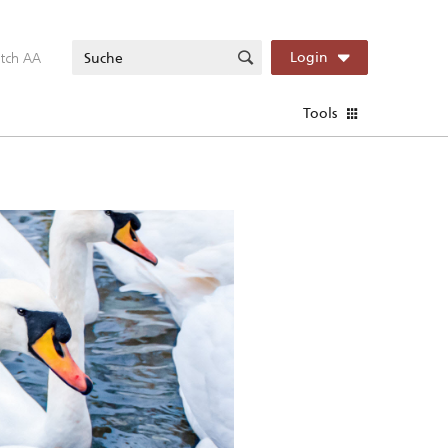
itch AA
Login
Tools