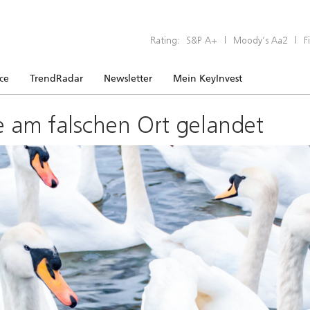
Rating:
S&P A+
|
Moody’s Aa2
|
F
ice
TrendRadar
Newsletter
Mein KeyInvest
e am falschen Ort gelandet