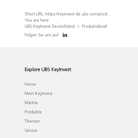
Short URL:
https://keyinvest-de.ubs.com/produkt/detail/index/isin/DE000WA6CA17
You are here:
UBS KeyInvest Deutschland
Produktdetail
Folgen Sie uns auf
Explore UBS KeyInvest
Home
Mein KeyInvest
Märkte
Produkte
Themen
Service