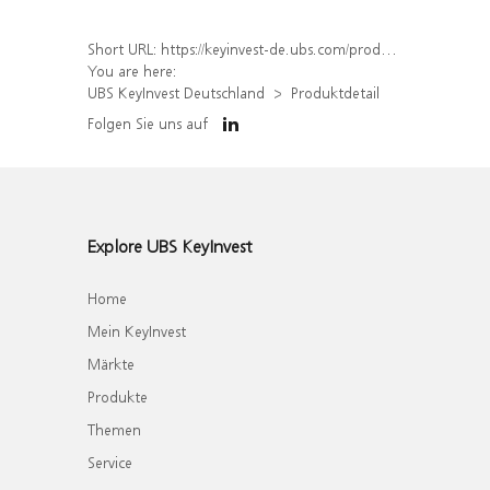
Short URL:
https://keyinvest-de.ubs.com/produkt/detail/index/isin/DE000WA6C8V9
You are here:
UBS KeyInvest Deutschland
Produktdetail
Folgen Sie uns auf
Explore UBS KeyInvest
Home
Mein KeyInvest
Märkte
Produkte
Themen
Service