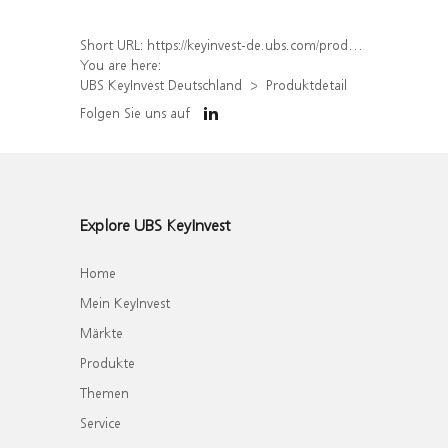
Short URL:
https://keyinvest-de.ubs.com/produkt/detail/index/isin/DE000WA6C5T9
You are here:
UBS KeyInvest Deutschland
Produktdetail
Folgen Sie uns auf
Explore UBS KeyInvest
Home
Mein KeyInvest
Märkte
Produkte
Themen
Service