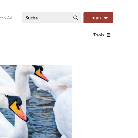
itch AA
Login
Tools