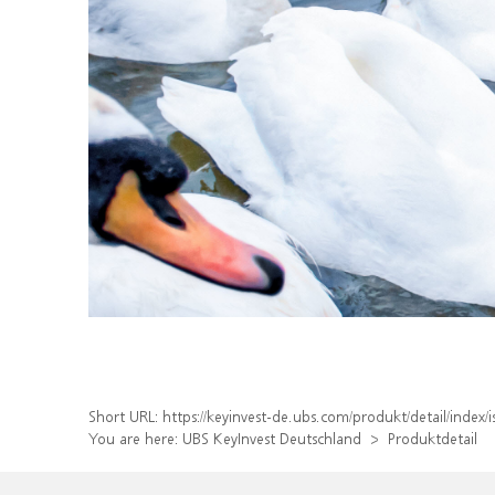
Short URL:
https://keyinvest-de.ubs.com/produkt/detail/inde
You are here:
UBS KeyInvest Deutschland
Produktdetail