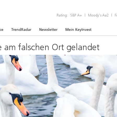
Rating:
S&P A+
|
Moody’s Aa2
|
F
ice
TrendRadar
Newsletter
Mein KeyInvest
e am falschen Ort gelandet